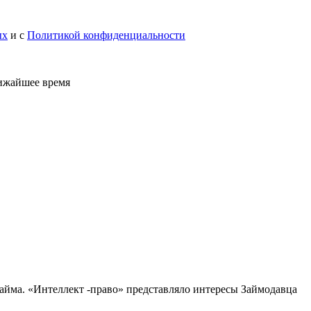
ых
и с
Политикой конфиденциальности
лижайшее время
айма. «Интеллект -право» представляло интересы Займодавца