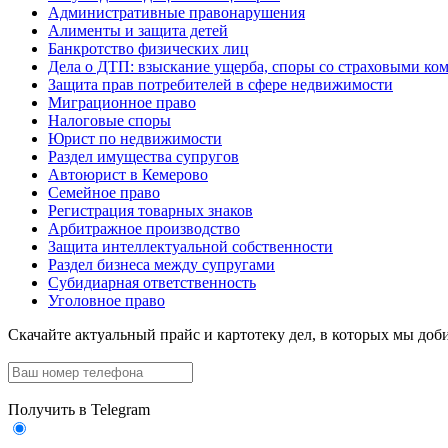
Административные правонарушения
Алименты и защита детей
Банкротство физических лиц
Дела о ДТП: взыскание ущерба, споры со страховыми ко
Защита прав потребителей в сфере недвижимости
Миграционное право
Налоговые споры
Юрист по недвижимости
Раздел имущества супругов
Автоюрист в Кемерово
Семейное право
Регистрация товарных знаков
Арбитражное производство
Защита интеллектуальной собственности
Раздел бизнеса между супругами
Субидиарная ответственность
Уголовное право
Скачайте актуальный прайс
и картотеку дел, в которых мы доби
Получить в Telegram