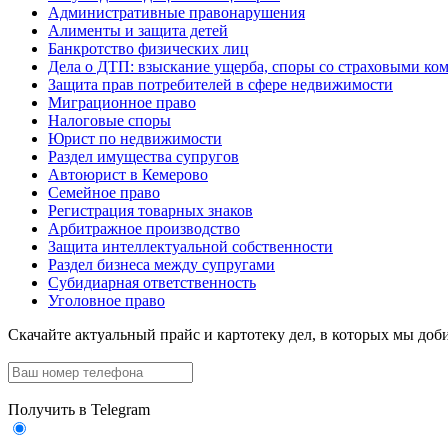
Административные правонарушения
Алименты и защита детей
Банкротство физических лиц
Дела о ДТП: взыскание ущерба, споры со страховыми ко
Защита прав потребителей в сфере недвижимости
Миграционное право
Налоговые споры
Юрист по недвижимости
Раздел имущества супругов
Автоюрист в Кемерово
Семейное право
Регистрация товарных знаков
Арбитражное производство
Защита интеллектуальной собственности
Раздел бизнеса между супругами
Субидиарная ответственность
Уголовное право
Скачайте актуальный прайс
и картотеку дел, в которых мы доби
Получить в Telegram