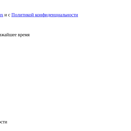
ых
и с
Политикой конфиденциальности
лижайшее время
ости