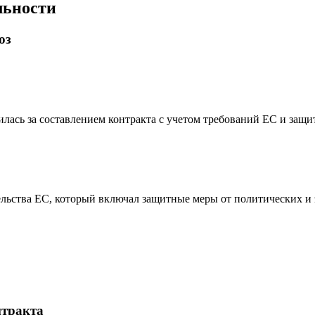
льности
юз
илась за составлением контракта с учетом требований ЕС и защ
тельства ЕС, который включал защитные меры от политических 
нтракта