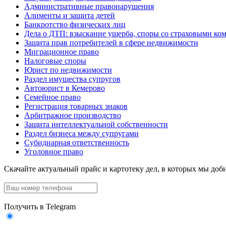
Административные правонарушения
Алименты и защита детей
Банкротство физических лиц
Дела о ДТП: взыскание ущерба, споры со страховыми ко
Защита прав потребителей в сфере недвижимости
Миграционное право
Налоговые споры
Юрист по недвижимости
Раздел имущества супругов
Автоюрист в Кемерово
Семейное право
Регистрация товарных знаков
Арбитражное производство
Защита интеллектуальной собственности
Раздел бизнеса между супругами
Субидиарная ответственность
Уголовное право
Скачайте актуальный прайс
и картотеку дел, в которых мы доби
Получить в Telegram